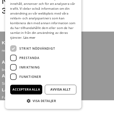
Nyheter vecka
innehåll, annonser och för att analysera vår
39
trafik. Vi delar också information om din
användning av vår webbplats med våra
reklam- och analyspartners som kan
kombinera den med annan information som
du har tillhandahållit dem eller som de har
samlat in från din användning av deras
tjänster.
Läs mer
Kontakt
STRIKT NÖDVÄNDIGT
redaktion@falkenbergsnyheter.se
PRESTANDA
Annons och försäljning
INRIKTNING
linus@falkenbergsnyheter.se
Ansvarig utgivare
FUNKTIONER
Simon Leppämäki
Länkar
ACCEPTERA ALLA
AVVISA ALLT
Facebook
VISA DETALJER