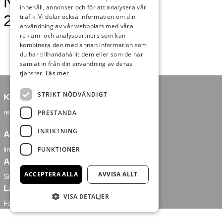
Nyheter vecka
innehåll, annonser och för att analysera vår
26
trafik. Vi delar också information om din
användning av vår webbplats med våra
reklam- och analyspartners som kan
kombinera den med annan information som
du har tillhandahållit dem eller som de har
samlat in från din användning av deras
tjänster.
Läs mer
STRIKT NÖDVÄNDIGT
Kontakt
redaktion@falkenbergsnyheter.se
PRESTANDA
INRIKTNING
Annons och försäljning
FUNKTIONER
linus@falkenbergsnyheter.se
Ansvarig utgivare
ACCEPTERA ALLA
AVVISA ALLT
Simon Leppämäki
Länkar
VISA DETALJER
Facebook