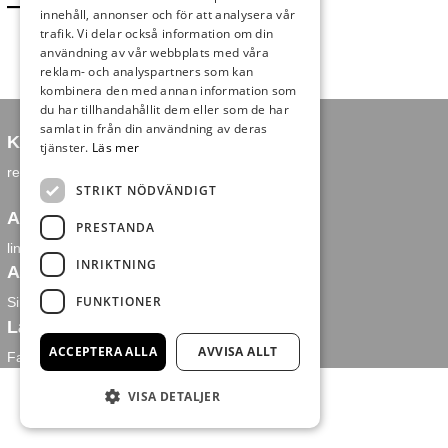
– 2023
innehåll, annonser och för att analysera vår
trafik. Vi delar också information om din
användning av vår webbplats med våra
reklam- och analyspartners som kan
kombinera den med annan information som
du har tillhandahållit dem eller som de har
samlat in från din användning av deras
Kontakt
tjänster.
Läs mer
redaktion@falkenbergsnyheter.se
STRIKT NÖDVÄNDIGT
Annons och försäljning
PRESTANDA
linus@falkenbergsnyheter.se
INRIKTNING
Ansvarig utgivare
FUNKTIONER
Simon Leppämäki
Länkar
ACCEPTERA ALLA
AVVISA ALLT
Facebook
VISA DETALJER